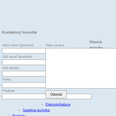
Kontaktný formulár
Hlavná
Vaše meno (povinné)
Vaša správa
ponuka
Váš email (povinné)
Úvodná stránka
Služby
Váš telefón
Zabezpečovacia
technika
Firma
Networking
Predmet
Elektroinštalácie
Satelitná technika
Produkty