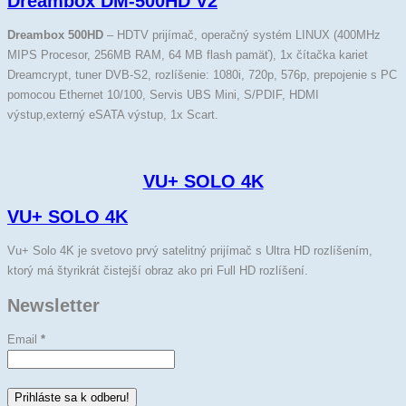
Dreambox DM-500HD V2
Dreambox 500HD
– HDTV prijímač, operačný systém LINUX (400MHz
MIPS Procesor, 256MB RAM, 64 MB flash pamäť), 1x čítačka kariet
Dreamcrypt, tuner DVB-S2, rozlíšenie: 1080i, 720p, 576p, prepojenie s PC
pomocou Ethernet 10/100, Servis UBS Mini, S/PDIF, HDMI
výstup,externý eSATA výstup, 1x Scart.
VU+ SOLO 4K
VU+ SOLO 4K
Vu+ Solo 4K je svetovo prvý satelitný prijímač s Ultra HD rozlíšením,
ktorý má štyrikrát čistejší obraz ako pri Full HD rozlíšení.
Newsletter
Email
*