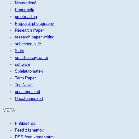
Nezaradené
Paper help
proofreading
Proposal phorography
Research Paper
research paper writing
schreiben hilfe
Slots
smart essay writer
software
Spielautomaten
Term Paper
Top News
uncategorized
Uncateogorized
META
Prihlásiť sa
Feed záznamov
RSS feed komentárov