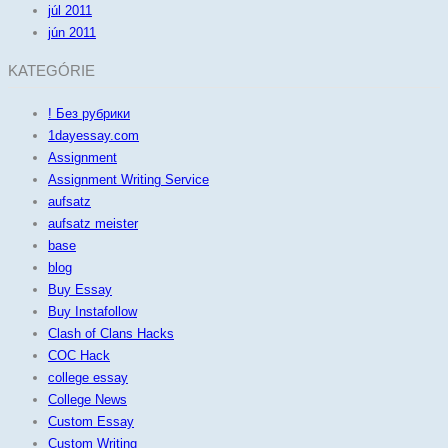
júl 2011
jún 2011
KATEGÓRIE
! Без рубрики
1dayessay.com
Assignment
Assignment Writing Service
aufsatz
aufsatz meister
base
blog
Buy Essay
Buy Instafollow
Clash of Clans Hacks
COC Hack
college essay
College News
Custom Essay
Custom Writing